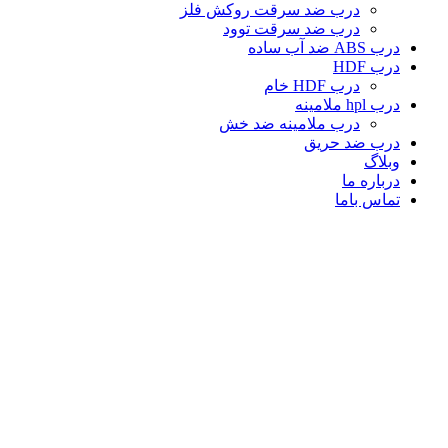
درب ضد سرقت روکش فلز
درب ضد سرقت توود
درب ABS ضد آب ساده
درب HDF
درب HDF خام
درب hpl ملامینه
درب ملامینه ضد خش
درب ضد حریق
وبلاگ
درباره ما
تماس باما