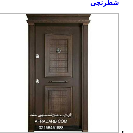
شطرنجی