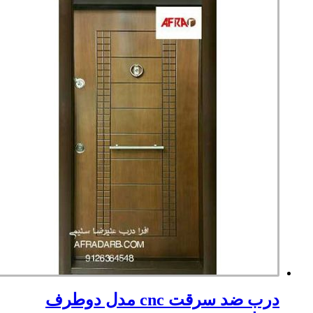
درب ضد سرقت cnc مدل دوطرف