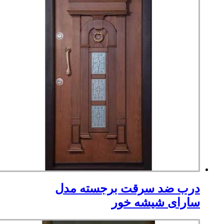
درب ضد سرقت برجسته مدل
سارای شیشه خور