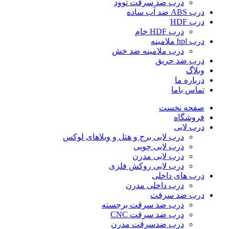
درب ضد سرقت توود
درب ABS ضد آب ساده
درب HDF
درب HDF خام
درب hpl ملامینه
درب ملامینه ضد خش
درب ضد حریق
وبلاگ
درباره ما
تماس باما
صفحه نخست
فروشگاه
درب لابی
درب لابی برج و هتل و ویلاهای لوکس
درب لابی چوبی
درب لابی مدرن
درب لابی روکش فلزی
درب های داخلی
درب داخلی مدرن
درب ضد سرقت
درب ضد سرقت برجسته
درب ضد سرقت CNC
درب ضدسرقت مدرن