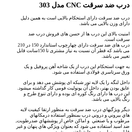
رب ضد سرقت CNC مدل 303
رب ضد سرقت دارای استحکام بالایی است به همین دلیل
ارای وزن بالایی می باشد.
منیت بالای این درب ها از حسن های فروش درب ضد
رقت است.
درب های ضد سرقت دارای چهارچوب استاندارد 150 در 210
می باشد که قطر آن نسبت به نیاز مشتری تا 150سانت قابل
غییر می باشد.
ه جهت استحکام این درب از یک شاخه آهن پروفیل و یک
رق سرتاسری فولادی استفاده می شود.
اخل لنگه را یک لایه تور شبکه ای پوشش می دهد و برای
ایق بودن بهتر، داخل آن یونولیت فومی کار گذاشته میشود.
ین درب ها دارای رنگ کوره ای بوده و دارای تنوع طرح و
نگ بالایی می باشد.
يگر ويژگيهاي درب ضد سرقت به منظور ارتقا کيفيت لايه
اي بيروني و دروني درب بمنظور استفاده درمکانهاي
رطوب و يا صنعتي و اماکن خاص از پوششهاي ضدرطوبت,
د اسيد استفاده می شود که بعنوان ويژگي هاي پنهان و غير
ابل رويت این درب ها شناخته می شود.